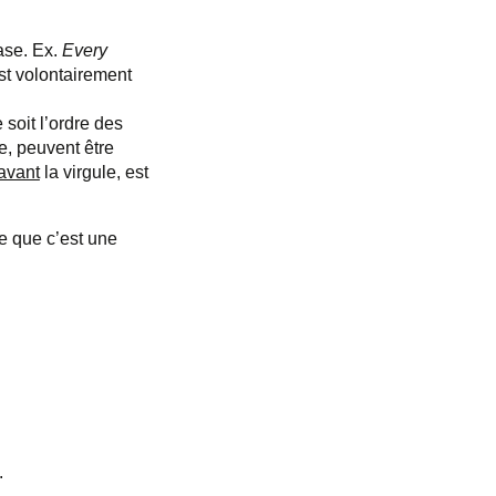
rase. Ex.
Every
st volontairement
soit l’ordre des
e, peuvent être
avant
la virgule, est
ce que c’est une
.