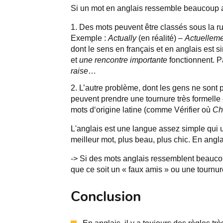
Si un mot en anglais ressemble beaucoup a
Des mots peuvent être classés sous la ru
Exemple :
Actually
(en réalité) –
Actuellem
dont le sens en français et en anglais est s
et
une rencontre importante
fonctionnent. P
raise
…
L’autre problème, dont les gens ne sont 
peuvent prendre une tournure très formelle e
mots d‘origine latine (comme Vérifier où
Ch
L'anglais est une langue assez simple qui u
meilleur mot, plus beau, plus chic. En anglais
-> Si des mots anglais ressemblent beaucoup 
que ce soit un « faux amis » ou une tournur
Conclusion