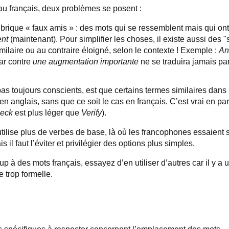
u français, deux problèmes se posent :
brique « faux amis » : des mots qui se ressemblent mais qui ont 
ent
(maintenant). Pour simplifier les choses, il existe aussi des "
imilaire ou au contraire éloigné, selon le contexte ! Exemple :
An
ar contre
une augmentation importante
ne se traduira jamais pa
pas toujours conscients, est que certains termes similaires dans
n anglais, sans que ce soit le cas en français. C’est vrai en part
eck
est plus léger que
Verify
).
tilise plus de verbes de base, là où les francophones essaient s
 il faut l’éviter et privilégier des options plus simples.
à des mots français, essayez d’en utiliser d’autres car il y a un
e trop formelle.