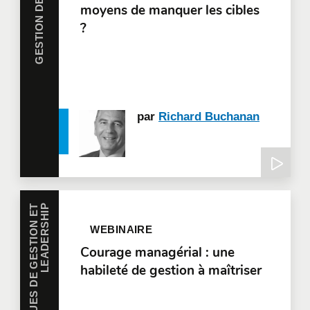
GESTION DE PROJETS
moyens de manquer les cibles
?
par
Richard Buchanan
P
R
A
T
I
Q
U
E
S
D
E
G
E
S
T
I
O
N
E
T
L
E
A
D
E
R
S
H
I
P
WEBINAIRE
Courage managérial : une
habileté de gestion à maîtriser