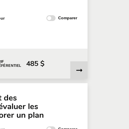
s
Comparer
our
485 $
IF
ÉFÉRENTIEL
 des
évaluer les
orer un plan