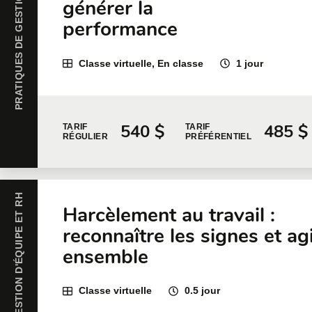
PRATIQUES DE GESTION ET LEADERSHIP
générer la
performance
Classe virtuelle, En classe
1 jour
540 $
485 $
TARIF
TARIF
RÉGULIER
PRÉFÉRENTIEL
GESTION D'ÉQUIPE ET RH
Harcèlement au travail :
reconnaître les signes et ag
ensemble
Classe virtuelle
0.5 jour