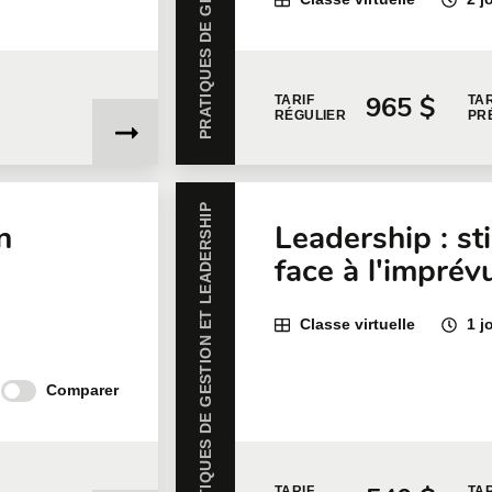
965 $
TARIF
TAR
RÉGULIER
PR
PRATIQUES DE GESTION ET LEADERSHIP
n
Leadership : st
face à l'imprév
a
Classe virtuelle
1 j
Comparer
TARIF
TAR