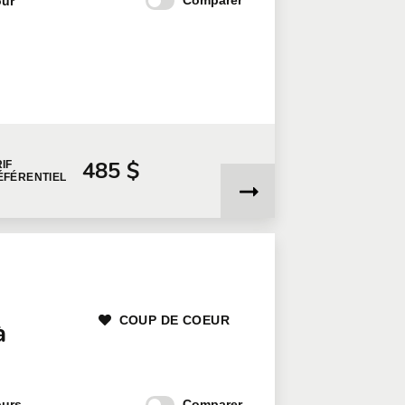
Comparer
our
485 $
IF
ÉFÉRENTIEL
COUP DE COEUR
à
Comparer
ours