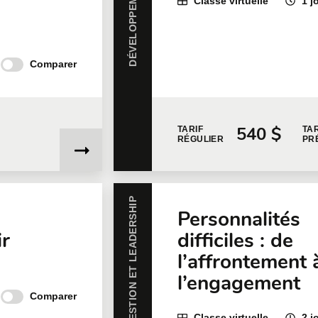
Classe virtuelle
1 j
Comparer
540 $
TARIF
TAR
RÉGULIER
PR
PRATIQUES DE GESTION ET LEADERSHIP
Personnalités
ir
difficiles : de
l’affrontement 
l’engagement
Comparer
Classe virtuelle
2 j