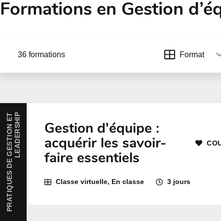
Formations en Gestion d’é
36 formations
Format
P
R
A
T
I
Q
U
E
S
D
E
G
E
S
T
I
O
N
E
T
L
E
A
D
E
R
S
H
I
P
Gestion d'équipe :
acquérir les savoir-
COU
faire essentiels
Classe virtuelle, En classe
3 jours