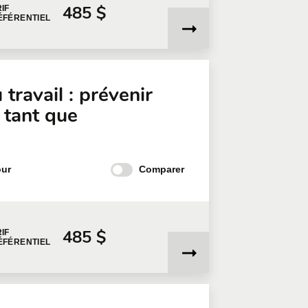
485 $
IF
ÉFÉRENTIEL
travail : prévenir
n tant que
Comparer
our
485 $
IF
ÉFÉRENTIEL