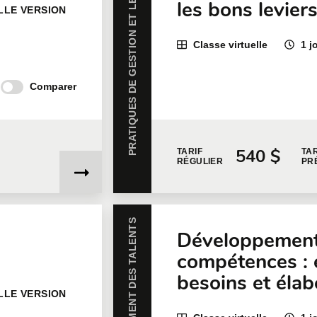
PRATIQUES DE GESTION ET LEADERSHIP
les bons levier
LLE VERSION
Classe virtuelle
1 j
Comparer
540 $
TARIF
TAR
RÉGULIER
PR
DÉVELOPPEMENT DES TALENTS
Développement
compétences : 
besoins et élab
LLE VERSION