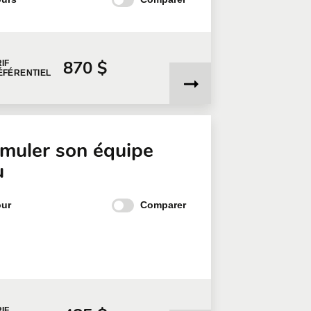
870 $
IF
ÉFÉRENTIEL
imuler son équipe
u
Comparer
our
IF