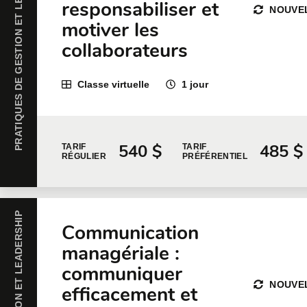
PRATIQUES DE GESTION ET LEADERSHIP
responsabiliser et
NOUVE
motiver les
collaborateurs
Classe virtuelle
1 jour
540 $
485 $
TARIF
TARIF
RÉGULIER
PRÉFÉRENTIEL
Communication
managériale :
communiquer
NOUVE
efficacement et