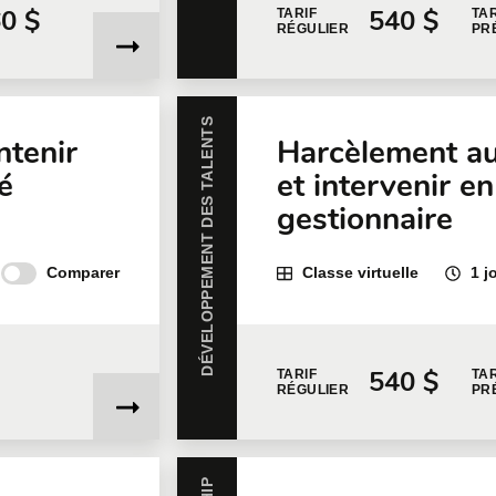
60 $
540 $
TARIF
TAR
RÉGULIER
PR
DÉVELOPPEMENT DES TALENTS
ntenir
Harcèlement au 
é
et intervenir e
gestionnaire
Comparer
Classe virtuelle
1 j
540 $
TARIF
TAR
RÉGULIER
PR