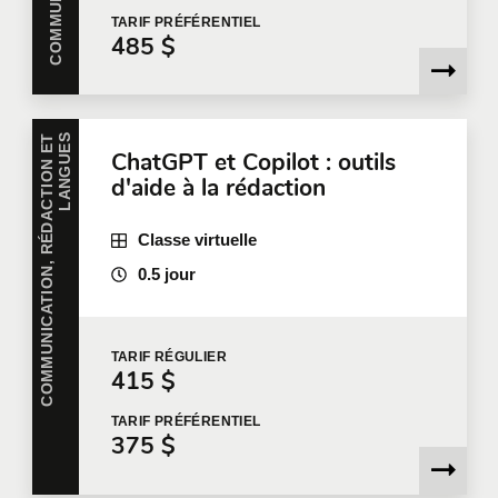
TARIF
PRÉFÉRENTIEL
485 $
Photo de
Brooke Cagle
sur
Unsplash
C
O
M
M
U
N
I
C
A
T
I
O
N
,
R
É
D
A
C
T
I
O
N
E
T
L
A
N
G
U
E
S
ChatGPT et Copilot : outils
d'aide à la rédaction
Classe virtuelle
0.5 jour
TARIF
RÉGULIER
415 $
TARIF
PRÉFÉRENTIEL
375 $