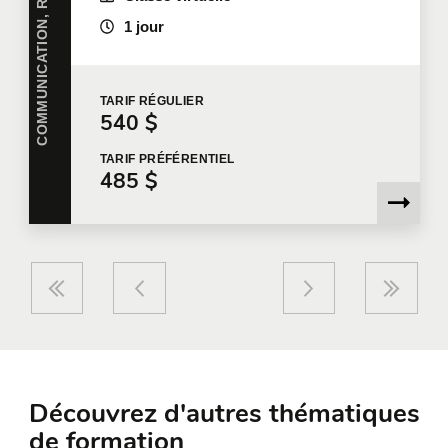
C
O
M
M
U
N
I
C
A
T
I
O
N
,
R
É
D
A
C
T
I
O
N
E
T
L
A
N
G
U
E
1 jour
TARIF
RÉGULIER
540 $
TARIF
PRÉFÉRENTIEL
485 $
Découvrez d'autres thématiques
de formation