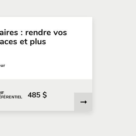
aires : rendre vos
caces et plus
our
485 $
IF
ÉFÉRENTIEL