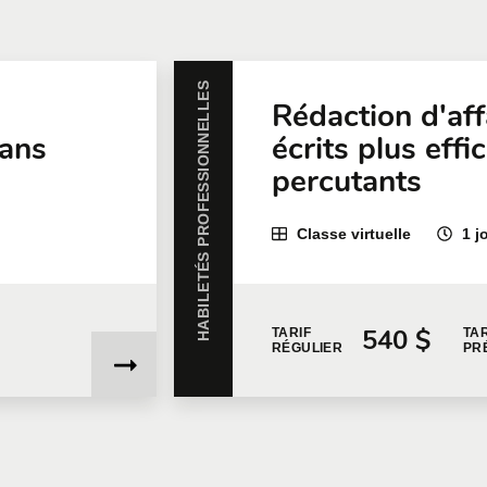
HABILETÉS PROFESSIONNELLES
Rédaction d'aff
dans
écrits plus effi
percutants
Classe virtuelle
1 j
540 $
TARIF
TAR
RÉGULIER
PR