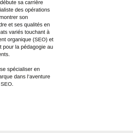
débute sa carrière
ialiste des opérations
émontrer son
re et ses qualités en
dats variés touchant à
ent organique (SEO) et
ût pour la pédagogie au
ents.
se spécialiser en
rque dans l’aventure
e SEO.