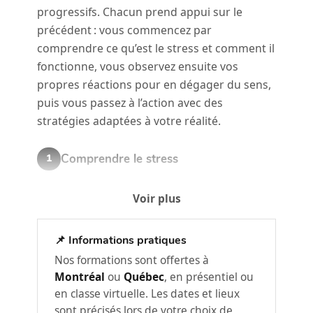
progressifs. Chacun prend appui sur le
précédent : vous commencez par
comprendre ce qu’est le stress et comment il
fonctionne, vous observez ensuite vos
propres réactions pour en dégager du sens,
puis vous passez à l’action avec des
stratégies adaptées à votre réalité.
Comprendre le stress
1
Pour mieux gérer le stress, il faut d’abord
Voir plus
comprendre comment il fonctionne. Ce
premier atelier pose les bases en explorant
📌 Informations pratiques
ce qui se passe dans votre corps, votre
cerveau et votre système nerveux.
Nos formations sont offertes à
Montréal
ou
Québec
, en présentiel ou
en classe virtuelle. Les dates et lieux
Ce qu’est le stress et ses effets
sont précisés lors de votre choix de
physiologiques et cognitifs