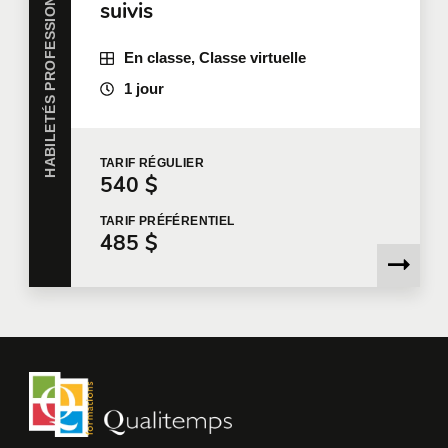
HABILETÉS PROFESSIONNELLES
suivis
Je souhaite que Qualitemps m'envoie des
En classe, Classe virtuelle
communications commerciales.
En savoir plus >
1 jour
TARIF
RÉGULIER
540 $
TARIF
PRÉFÉRENTIEL
485 $