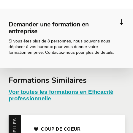
Demander une formation en
entreprise
Si vous êtes plus de 8 personnes, nous pouvons nous
déplacer à vos bureaux pour vous donner votre
formation en privé. Contactez-nous pour plus de détails.
Demander une
Formations Similaires
formation en
Voir toutes les formations en Efficacité
professionnelle
entreprise
Toutes nos formations peuvent être offertes en
COUP DE COEUR
entreprise et personnalisées selon vos besoins.