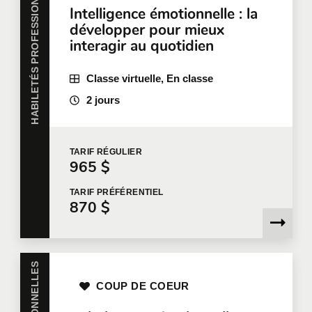
HABILETÉS PROFESSIONNELLES
Intelligence émotionnelle : la
Entreprise
développer pour mieux
interagir au quotidien
Nombre de participants
*
Classe virtuelle, En classe
2 jours
Formation
*
TARIF
RÉGULIER
965 $
TARIF
PRÉFÉRENTIEL
870 $
Dites-nous en plus
Votre fonction
COUP DE COEUR