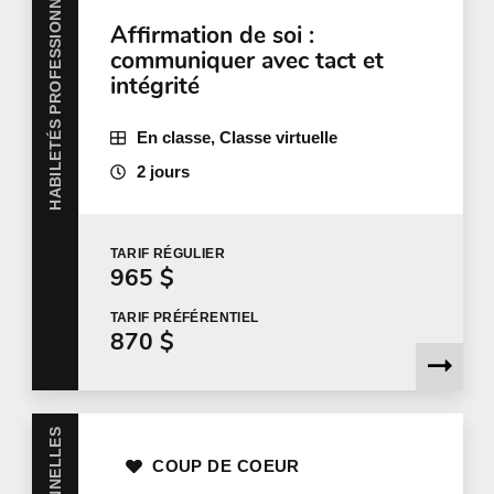
HABILETÉS PROFESSIONNELLES
Pour plus d'information, nous vous invitons à
Affirmation de soi :
communiquer avec nous
ou à remplir une demande
communiquer avec tact et
de soumission en ligne.
intégrité
Prénom
*
En classe, Classe virtuelle
2 jours
Nom
*
TARIF
RÉGULIER
965 $
Courriel
*
TARIF
PRÉFÉRENTIEL
870 $
Téléphone
Poste
COUP DE COEUR