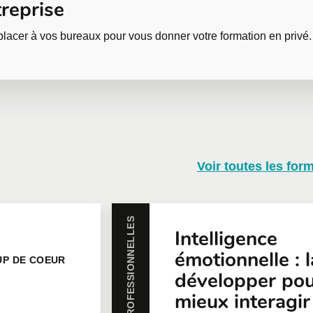
reprise
lacer à vos bureaux pour vous donner votre formation en privé.
n en entreprise
Voir toutes les for
rise et personnalisées selon vos besoins. Pour plus d'informati
e soumission en ligne.
HABILETÉS PROFESSIONNELLES
Courriel
*
Té
Intelligence
émotionnelle : l
P DE COEUR
développer po
icipants
*
mieux interagir