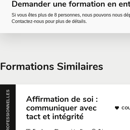
Demander une formation en ent
Si vous êtes plus de 8 personnes, nous pouvons nous dép
Contactez-nous pour plus de détails.
Demander une formatio
Formations Similaires
Toutes nos formations peuvent être offertes en entrep
communiquer avec nous
ou à remplir une demande d
HABILETÉS PROFESSIONNELLES
Prénom
*
Nom
*
Affirmation de soi :
communiquer avec
COU
tact et intégrité
Entreprise
Nombre de part