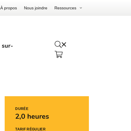
À propos
Nous joindre
Ressources
 sur-
DURÉE
2,0 heures
TARIF RÉGULIER