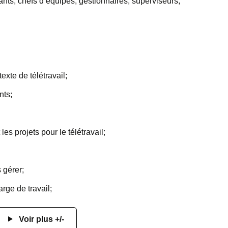
ants, chefs d’équipes, gestionnaires, superviseurs,
xte de télétravail;
nts;
es projets pour le télétravail;
 gérer;
arge de travail;
Voir plus +/-