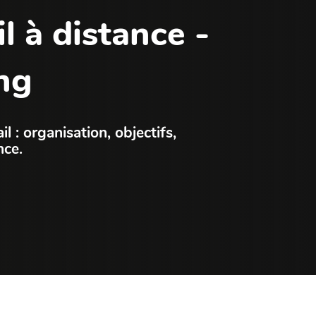
il à distance -
ng
l : organisation, objectifs,
nce.