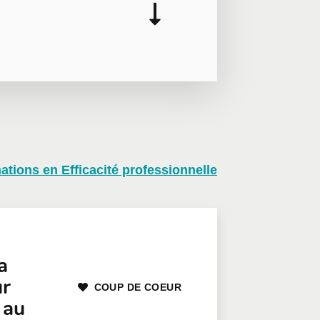
mations en Efficacité professionnelle
on, nous vous invitons à
léphone
Poste
a
ur
COUP DE COEUR
 au