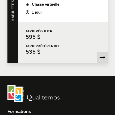
Classe virtuelle
Qualitemps ne disposera pas des informations
nécessaires pour évaluer votre demande, vous
1 jour
contacter pour faire suite à votre demande, ou vous
fournir les services.
TARIF
RÉGULIER
Je souhaite que Qualitemps m'envoie des
595 $
communications commerciales.
En savoir plus >
TARIF
PRÉFÉRENTIEL
535 $
Formations