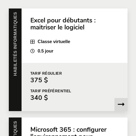
entreprise
HABILETÉS INFORMATIQUES
Excel pour débutants :
Toutes nos formations peuvent être offertes en
maitriser le logiciel
entreprise et personnalisées selon vos besoins.
Pour plus d'information, nous vous invitons à
communiquer avec nous
ou à remplir une demande
Classe virtuelle
de soumission en ligne.
0.5 jour
Prénom
*
TARIF
RÉGULIER
375 $
Nom
*
TARIF
PRÉFÉRENTIEL
340 $
Courriel
*
Microsoft 365 : configurer