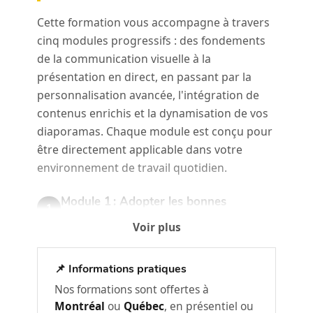
Cette formation vous accompagne à travers
cinq modules progressifs : des fondements
de la communication visuelle à la
présentation en direct, en passant par la
personnalisation avancée, l'intégration de
contenus enrichis et la dynamisation de vos
diaporamas. Chaque module est conçu pour
être directement applicable dans votre
environnement de travail quotidien.
Module 1 : Adopter les bonnes
1
pratiques des professionnels
Voir plus
Avant de créer quoi que ce soit, les meilleurs
présentateurs posent les bonnes bases :
📌 Informations pratiques
lisibilité, harmonie des couleurs et sélection
Nos formations sont offertes à
de visuels de qualité.
Montréal
ou
Québec
, en présentiel ou