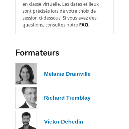
en classe virtuelle. Les dates et lieux
Points abordés :
sont précisés lors de votre choix de
session ci-dessous. Si vous avez des
Les astuces du présentateur et du
questions, consultez notre
FAQ
.
créateur de diaporama
Les objectifs d'une présentation et les
usages de PowerPoint selon le
Formateurs
contexte
Les règles d'or de la lisibilité et de la
hiérarchie visuelle
Mélanie Drainville
L'harmonie des couleurs et la
définition de normes graphiques
cohérentes
Richard Tremblay
La sélection et l'utilisation de visuels
de haute qualité
Module 2 : Personnaliser le masque
Victor Dehedin
2
(slide master) de votre diaporama