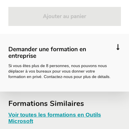
Exporter la présentation en format
vidéo pour un partage simplifié
Ajouter au panier
Module 5 : Présenter avec clarté et
5
assurance
Exploitez le mode présentateur et ses outils
Demander une formation en
pour livrer une intervention fluide et
entreprise
professionnelle.
Si vous êtes plus de 8 personnes, nous pouvons nous
déplacer à vos bureaux pour vous donner votre
Points abordés :
formation en privé. Contactez-nous pour plus de détails.
Naviguer et exploiter toutes les
fonctions du mode présentateur
Demander une
Formations Similaires
Utiliser les outils d'annotation et de
navigation en cours de présentation
formation en
Voir toutes les formations en Outils
Microsoft