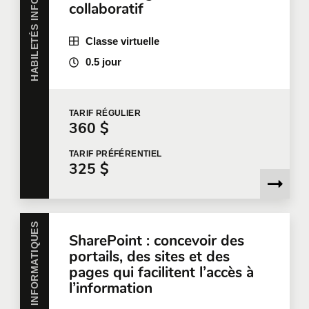
HABILETÉS INFORMATIQUES
collaboratif
Votre fonction
Classe virtuelle
0.5 jour
Localisation pour la formation
TARIF
RÉGULIER
360 $
Message
TARIF
PRÉFÉRENTIEL
325 $
HABILETÉS INFORMATIQUES
En cochant cette case, je confirme avoir lu et accepté
SharePoint : concevoir des
la
Politique de confidentialité de Qualitemps
qui fournit
portails, des sites et des
des informations sur la manière dont mes informations
pages qui facilitent l’accès à
personnelles seront utilisées après leur collecte.
l’information
Veuillez noter que si vous n'acceptez pas les termes
de la politique de confidentialité en question,