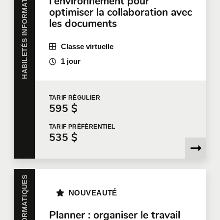
HABILETÉS INFORMATIQUES
l'environnement pour
Téléphone
Poste
optimiser la collaboration avec
les documents
Classe virtuelle
Entreprise
1 jour
Nombre de participants
*
TARIF
RÉGULIER
595 $
TARIF
PRÉFÉRENTIEL
535 $
Formation
*
NOUVEAUTÉ
Dites-nous en plus
Planner : organiser le travail