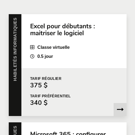
entreprise
HABILETÉS INFORMATIQUES
Excel pour débutants :
Toutes nos formations peuvent être offertes en
maitriser le logiciel
entreprise et personnalisées selon vos besoins.
Pour plus d'information, nous vous invitons à
communiquer avec nous
ou à remplir une demande
Classe virtuelle
de soumission en ligne.
0.5 jour
Prénom
*
TARIF
RÉGULIER
375 $
Nom
*
TARIF
PRÉFÉRENTIEL
340 $
Courriel
*
Microsoft 365 : configurer