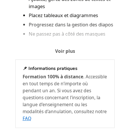
images
Placez tableaux et diagrammes
Progressez dans la gestion des diapos
Ne passez pas à côté des masques
PowerPoint 2019 – Niveau 3 :
2
Voir plus
Connaissances avancées
Agrémentez vos présentations
📌 Informations pratiques
d’objets graphiques
Formation 100% à distance
. Accessible
Faites bouger vos diapos
en tout temps de n’importe où
Réussissez vos projections
pendant un an. Si vous avez des
Partagez, protégez vos présentations
questions concernant l'inscription, la
langue d’enseignement ou les
Pour en savoir encore plus
modalités d’annulation, consultez notre
FAQ
Office 2019 : les cas d’usage
3