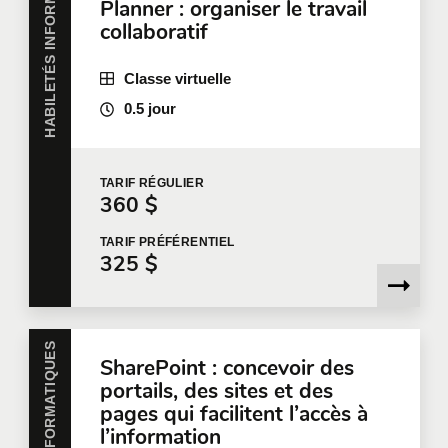
HABILETÉS INFORMATIQUES
Planner : organiser le travail
collaboratif
Votre fonction
Classe virtuelle
0.5 jour
Localisation pour la formation
TARIF
RÉGULIER
360 $
Message
TARIF
PRÉFÉRENTIEL
325 $
HABILETÉS INFORMATIQUES
En cochant cette case, je confirme avoir lu et accepté
SharePoint : concevoir des
la
Politique de confidentialité de Qualitemps
qui fournit
portails, des sites et des
des informations sur la manière dont mes informations
pages qui facilitent l’accès à
personnelles seront utilisées après leur collecte.
l’information
Veuillez noter que si vous n'acceptez pas les termes