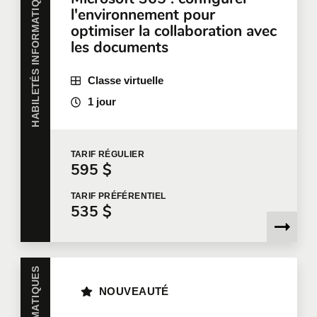
HABILETÉS INFORMATIQUES
l'environnement pour
Téléphone
Poste
optimiser la collaboration avec
les documents
Classe virtuelle
Entreprise
1 jour
Nombre de participants
*
TARIF
RÉGULIER
595 $
TARIF
PRÉFÉRENTIEL
535 $
Formation
*
NOUVEAUTÉ
Dites-nous en plus