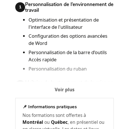
Personnalisation de l’environnement de
1
travail
Optimisation et présentation de
l'interface de l'utilisateur
Configuration des options avancées
de Word
Personnalisation de la barre d’outils
Accès rapide
Personnalisation du ruban
Maîtrise de la structure et de la mise en
2
page
Voir plus
Fonctions essentielles à la production
des documents
📌 Informations pratiques
Les styles : modifier, créer et nettoyer
Nos formations sont offertes à
la galerie des styles
Montréal
ou
Québec
, en présentiel ou
en classe virtuelle. Les dates et lieux