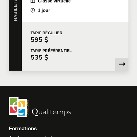
Classe virtuelle
Qualitemps ne disposera pas des informations
nécessaires pour évaluer votre demande, vous
1 jour
contacter pour faire suite à votre demande, ou vous
fournir les services.
TARIF
RÉGULIER
Je souhaite que Qualitemps m'envoie des
595 $
communications commerciales.
En savoir plus >
TARIF
PRÉFÉRENTIEL
535 $
Formations