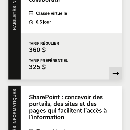
Classe virtuelle
0.5 jour
Localisation pour la formation
TARIF
RÉGULIER
360 $
Message
TARIF
PRÉFÉRENTIEL
325 $
HABILETÉS INFORMATIQUES
En cochant cette case, je confirme avoir lu et accepté
SharePoint : concevoir des
la
Politique de confidentialité de Qualitemps
qui fournit
portails, des sites et des
des informations sur la manière dont mes informations
pages qui facilitent l’accès à
personnelles seront utilisées après leur collecte.
l’information
Veuillez noter que si vous n'acceptez pas les termes
de la politique de confidentialité en question,