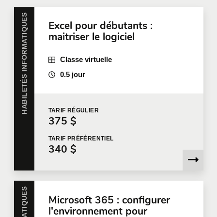
HABILETÉS INFORMATIQUES
Excel pour débutants :
Toutes nos formations peuvent être offertes en
maitriser le logiciel
entreprise et personnalisées selon vos besoins.
Pour plus d'information, nous vous invitons à
communiquer avec nous
ou à remplir une demande
Classe virtuelle
de soumission en ligne.
0.5 jour
Prénom
*
TARIF
RÉGULIER
375 $
Nom
*
TARIF
PRÉFÉRENTIEL
340 $
Courriel
*
Microsoft 365 : configurer
l'environnement pour