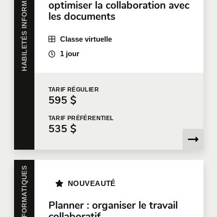
HABILETÉS INFORMATIQUES
Téléphone
Poste
optimiser la collaboration avec
les documents
Classe virtuelle
Entreprise
1 jour
Nombre de participants
*
TARIF
RÉGULIER
595 $
TARIF
PRÉFÉRENTIEL
535 $
Formation
*
HABILETÉS INFORMATIQUES
NOUVEAUTÉ
Dites-nous en plus
Planner : organiser le travail
collaboratif
Votre fonction