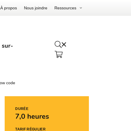
À propos
Nous joindre
Ressources
 sur-
Low code
DURÉE
7,0 heures
TARIF RÉGULIER