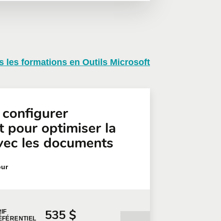
s les formations en Outils Microsoft
on, nous vous invitons à
léphone
Poste
 configurer
 pour optimiser la
avec les documents
our
535 $
IF
ÉFÉRENTIEL