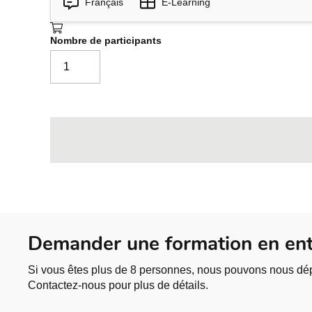
Français
E-Learning
Power Apps Studio
6
Présentation de l’environnement 
Nombre de participants
Présentation de l’espace de travail
Présentation des menus
Création d’une application métier 
7
Introduction
Exploration du modèle
Personnalisation du modèle
Adaptation du modèle
Aperçu de l’application
Demander une formation en ent
Consultation des données généré
Si vous êtes plus de 8 personnes, nous pouvons nous dép
Création d’une application métier 
Contactez-nous pour plus de détails.
8