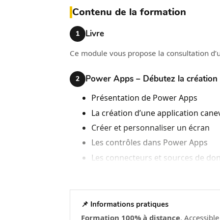
Contenu de la formation
Livre
1
Ce module vous propose la consultation d’
Power Apps – Débutez la création
2
Présentation de Power Apps
La création d’une application cane
Créer et personnaliser un écran
Les contrôles dans Power Apps
Les connecteurs et sources de do
“Power Fx”, le langage de formule
Travailler avec des bases de donn
Utiliser le multimédia
📌 Informations pratiques
Usages mobiles (tablette et smar
Formation 100% à distance
. Accessibl