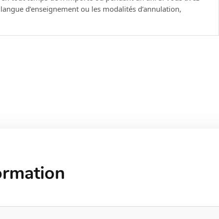
a langue d’enseignement ou les modalités d’annulation,
une vidéo.
t publiez votre application métier
ormation
Apps
?