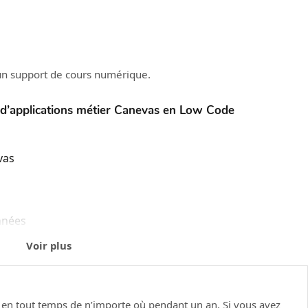
un support de cours numérique.
 d’applications métier Canevas en Low Code
vas
nnées
s
Voir plus
ées
tphone)
e en tout temps de n’importe où pendant un an. Si vous avez