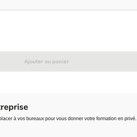
de conception Power Apps Studio
à partir d’un modèle
Ajouter au panier
reprise
es
lacer à vos bureaux pour vous donner votre formation en privé.
à partir de données