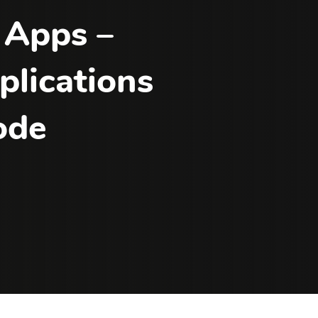
 Apps –
plications
ode