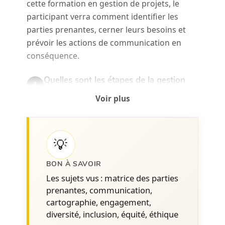
cette formation en gestion de projets, le
participant verra comment identifier les
parties prenantes, cerner leurs besoins et
prévoir les actions de communication en
conséquence.
Quelles sont les étapes de la gestion
1
des parties prenantes
Voir plus
Comment identifier les parties
2
prenantes et leurs impacts
La cartographie des parties prenantes
💡
Qui sont les parties concernées par le
BON À SAVOIR
projet (parrain, utilisateur final, équipe
Les sujets vus : matrice des parties
projet, direction, fournisseurs,
prenantes, communication,
clients…)
cartographie, engagement,
Sont-elles impliquées dans l’exécution
diversité, inclusion, équité, éthique
du projet ou impactées par celui-ci