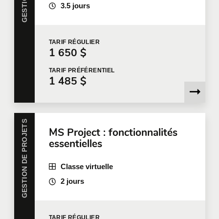
3.5 jours
Nombre de participants
*
TARIF
RÉGULIER
1 650 $
TARIF
PRÉFÉRENTIEL
1 485 $
Formation
*
GESTION DE PROJETS
MS Project : fonctionnalités
Dites-nous en plus
essentielles
Votre fonction
Classe virtuelle
2 jours
Localisation pour la formation
TARIF
RÉGULIER