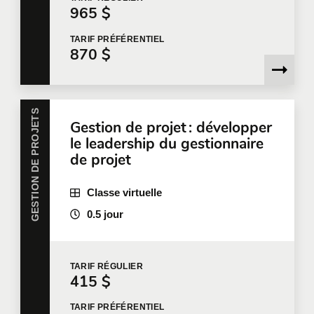
965 $
TARIF
PRÉFÉRENTIEL
870 $
Message
GESTION DE PROJETS
Gestion de projet : développer
le leadership du gestionnaire
En cochant cette case, je confirme avoir lu et accepté
de projet
la
Politique de confidentialité de Qualitemps
qui fournit
des informations sur la manière dont mes informations
Classe virtuelle
personnelles seront utilisées après leur collecte.
Veuillez noter que si vous n'acceptez pas les termes
0.5 jour
de la politique de confidentialité en question,
Qualitemps ne disposera pas des informations
nécessaires pour évaluer votre demande, vous
TARIF
RÉGULIER
contacter pour faire suite à votre demande, ou vous
415 $
fournir les services.
TARIF
PRÉFÉRENTIEL