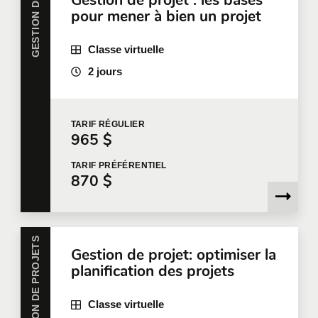
GESTION DE PROJETS
Gestion de projet : les bases
communiquer avec nous
ou à remplir une demande
pour mener à bien un projet
de soumission en ligne.
Prénom
*
Classe virtuelle
2 jours
Nom
*
TARIF
RÉGULIER
965 $
TARIF
PRÉFÉRENTIEL
870 $
Courriel
*
GESTION DE PROJETS
Téléphone
Poste
Gestion de projet: optimiser la
planification des projets
Classe virtuelle
Entreprise