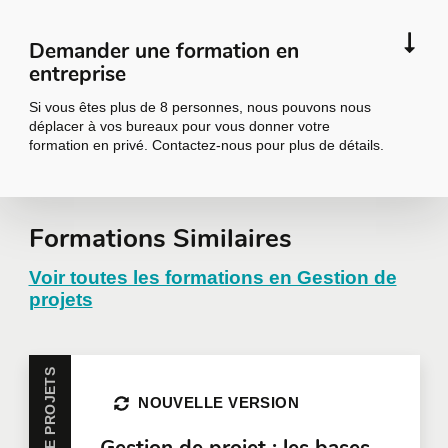
Demander une formation en
entreprise
Si vous êtes plus de 8 personnes, nous pouvons nous
déplacer à vos bureaux pour vous donner votre
formation en privé. Contactez-nous pour plus de détails.
Demander une
Formations Similaires
formation en
Voir toutes les formations en Gestion de
projets
entreprise
Toutes nos formations peuvent être offertes en
NOUVELLE VERSION
entreprise et personnalisées selon vos besoins.
Pour plus d'information, nous vous invitons à