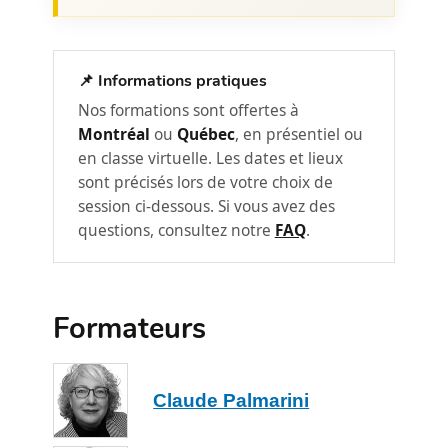
(comment les distinguer : mener des
entretiens directs, solliciter de la
rétroaction indirecte, consulter la
📌 Informations pratiques
documentation de projet)
Nos formations sont offertes à
Comment devront-elles être gérées
Montréal
ou
Québec
, en présentiel ou
en classe virtuelle. Les dates et lieux
Les niveaux d’engagement des parties
sont précisés lors de votre choix de
3
prenantes
session ci-dessous. Si vous avez des
Stratégie de gestion des parties
questions, consultez notre
FAQ
.
prenantes
En interne et selon leur degré
hiérarchique
Formateurs
En externe et selon leur degré
d’implication
Sur quels soutiens compter dans la
Claude Palmarini
gestion des parties prenantes (pour
influencer, obtenir plus de