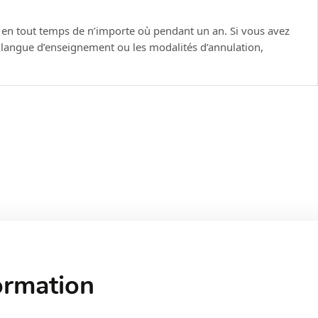
 leader
e en tout temps de n’importe où pendant un an. Si vous avez
a langue d’enseignement ou les modalités d’annulation,
r leader
préférences dans les styles de délégant
e délégation réussie :
ors de la délégation
n et leurs impacts
er
baux
t offrir du feed-back constructif
ormation
tapes :