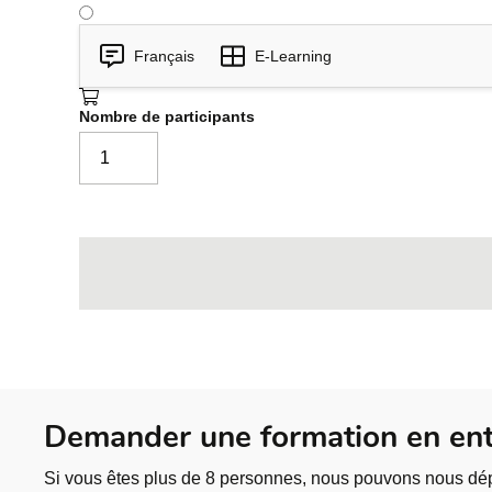
Outils et guide à suivre lors de dé
Études de cas ou simulations
Français
E-Learning
Bilan, réflexion et votre plan d'act
5
Nombre de participants
Éléments inspirés ou dérivés des 
Demander une formation en ent
Si vous êtes plus de 8 personnes, nous pouvons nous dép