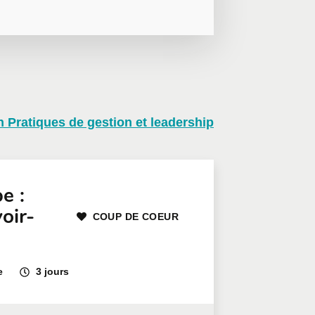
n Pratiques de gestion et leadership
on, nous vous invitons à
léphone
Poste
e :
oir-
COUP DE COEUR
e
3 jours