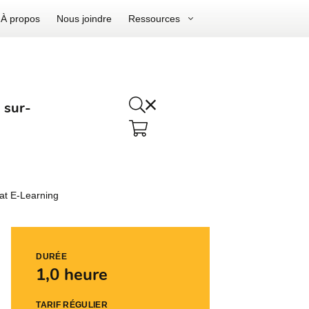
À propos
Nous joindre
Ressources
 sur-
at E-Learning
DURÉE
1,0 heure
TARIF RÉGULIER