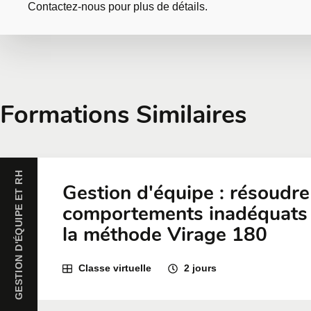
Contactez-nous pour plus de détails.
Demander une formatio
Formations Similaires
Toutes nos formations peuvent être offertes en entrep
communiquer avec nous
ou à remplir une demande d
GESTION D'ÉQUIPE ET RH
Prénom
*
Nom
*
Gestion d'équipe : résoudre
comportements inadéquats
la méthode Virage 180
Entreprise
Nombre de part
Classe virtuelle
2 jours
Formation
*