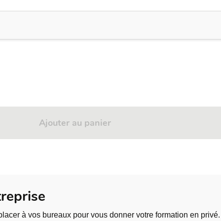
légation
ion pour votre retour au travail
travaux du professeur Chris Roebuck avec sa permission.
Ajouter au panier
reprise
lacer à vos bureaux pour vous donner votre formation en privé.