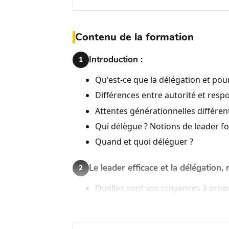
Contenu de la formation
Introduction :
1
Qu'est-ce que la délégation et pour
Différences entre autorité et respo
Attentes générationnelles différent
Qui délègue ? Notions de leader fo
Quand et quoi déléguer ?
Le leader efficace et la délégation, 
2
Quelles sont vos croyances à propo
Questionnaire de réflexion individu
Défis de la délégation pour un lea