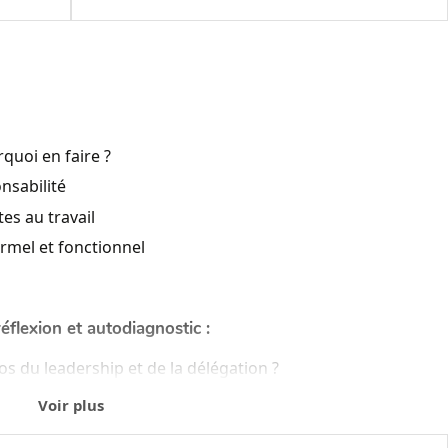
quoi en faire ?
nsabilité
es au travail
rmel et fonctionnel
réflexion et autodiagnostic :
s du leadership et de la délégation ?
elle sur la délégation
Voir plus
der