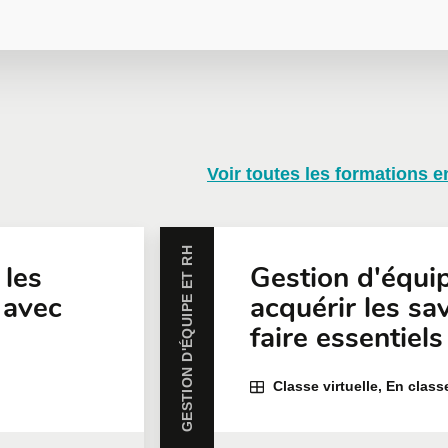
n en entreprise
Voir toutes les formations e
rise et personnalisées selon vos besoins. Pour plus d'informati
e soumission en ligne.
GESTION D'ÉQUIPE ET RH
Courriel
*
Té
 les
Gestion d'équip
 avec
acquérir les sav
faire essentiels
icipants
*
Classe virtuelle, En class