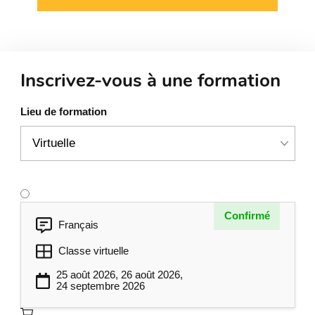
Mes comportements
Ce que j’aime
Mes atouts
Inscrivez-vous à une formation
Comment me perçoit-on?
Mon mode privilégié de
Lieu de formation
communication
Identifier mes attentes en matière de
communication.
Reconnaissance, redressement et
6
comportements difficiles
Confirmé
Français
Pourquoi donner de la
Classe virtuelle
reconnaissance?
25 août 2026, 26 août 2026,
Comment donner de la
24 septembre 2026
reconnaissance?