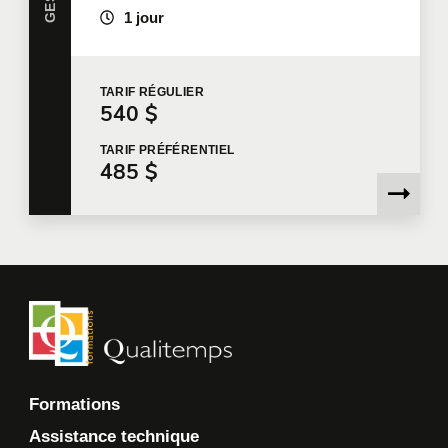
fournir les services.
1 jour
Je souhaite que Qualitemps m'envoie des
communications commerciales.
En savoir plus >
TARIF
RÉGULIER
540 $
TARIF
PRÉFÉRENTIEL
485 $
Formations
Assistance technique