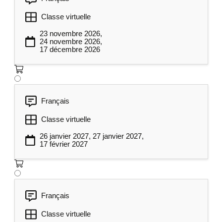
termes de temps.
Classe virtuelle
Comment préparer un mandat?
23 novembre 2026,
Pratiquer la délégation humaine et
24 novembre 2026,
17 décembre 2026
efficace.
Les bonnes pratiques en délégation.
Gérer efficacement les réunions
8
Français
Identifier les principaux problèmes
Classe virtuelle
rencontrés en animation de réunion.
26 janvier 2027, 27 janvier 2027,
17 février 2027
Identifier les causes et des solutions
possibles, pour chaque problème.
5 essentiels en animation efficace des
Français
réunions :
Classe virtuelle