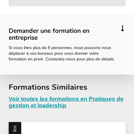
Bilan des dernières semaines selon le
modèle « Keep, Stop, Start » (on
continue, on arrête ou on commence).
Échange en petit groupe et retour en
Demander une formation en
grand groupe, pour consolider les
entreprise
apprentissages et les expériences
Si vous êtes plus de 8 personnes, nous pouvons nous
depuis les jours 1 et 2.
déplacer à vos bureaux pour vous donner votre
formation en privé. Contactez-nous pour plus de détails.
Codéveloppement
12
Qu’est-ce que le codéveloppement?
Demander une
Formations Similaires
Quels sont les bénéfices?
Comment faire une séance de
formation en
Voir toutes les formations en Pratiques de
codéveloppement?
gestion et leadership
entreprise
Expérimenter le codéveloppement.
Mon plan d’action (1 jour, 1 semaine, 1
13
moi, 1 an)
Toutes nos formations peuvent être offertes en