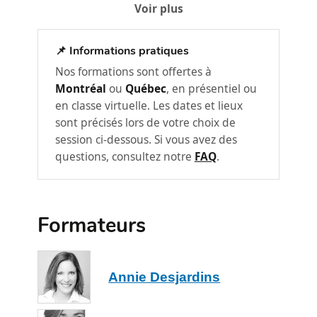
Voir plus
Qu’est-ce que le métier de
gestionnaire?
📌 Informations pratiques
Les deuils et les pertes.
Nos formations sont offertes à
Les conditions de réussite, les défis
Montréal
ou
Québec
, en présentiel ou
associés et les stratégies pour relever
en classe virtuelle. Les dates et lieux
ces défis.
sont précisés lors de votre choix de
session ci-dessous. Si vous avez des
Cerner l’environnement interne et
2
questions, consultez notre
FAQ
.
externe
Cerner son environnement interne et
externe.
Formateurs
Les 4 types de culture
organisationnelle selon Michael
Watkins.
Annie Desjardins
Exemples de questions à poser à ses
employés, selon Michael Watkins.