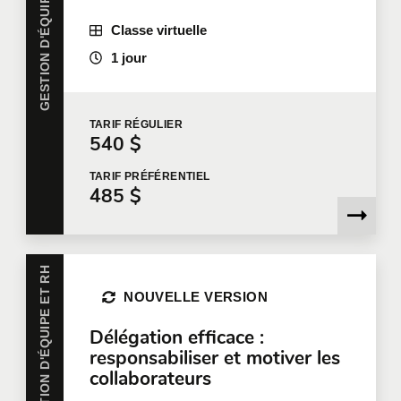
GESTION D'ÉQUIPE ET RH
Classe virtuelle
Entreprise
1 jour
Nombre de participants
*
TARIF
RÉGULIER
540 $
TARIF
PRÉFÉRENTIEL
485 $
Formation
*
GESTION D'ÉQUIPE ET RH
NOUVELLE VERSION
Dites-nous en plus
Délégation efficace :
Votre fonction
responsabiliser et motiver les
collaborateurs