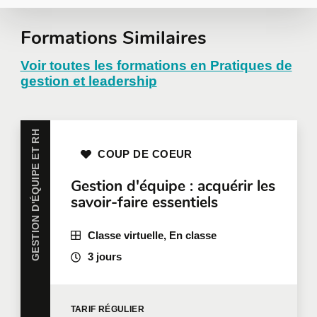
Demander une
Formations Similaires
formation en
Voir toutes les formations en Pratiques de
gestion et leadership
entreprise
GESTION D'ÉQUIPE ET RH
Toutes nos formations peuvent être offertes en
COUP DE COEUR
entreprise et personnalisées selon vos besoins.
Pour plus d'information, nous vous invitons à
Gestion d'équipe : acquérir les
communiquer avec nous
ou à remplir une demande
savoir-faire essentiels
de soumission en ligne.
Prénom
*
Classe virtuelle, En classe
3 jours
Nom
*
TARIF
RÉGULIER