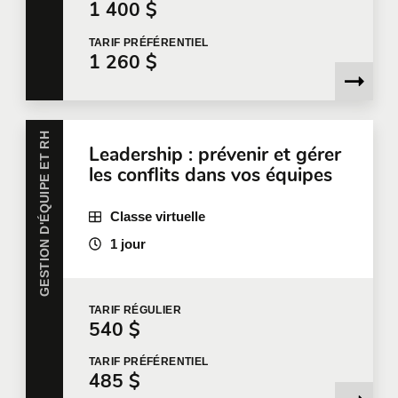
1 400 $
TARIF
PRÉFÉRENTIEL
Courriel
*
1 260 $
GESTION D'ÉQUIPE ET RH
Téléphone
Poste
Leadership : prévenir et gérer
les conflits dans vos équipes
Classe virtuelle
Entreprise
1 jour
Nombre de participants
*
TARIF
RÉGULIER
540 $
TARIF
PRÉFÉRENTIEL
485 $
Formation
*