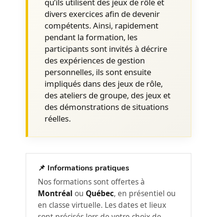
qu’ils utilisent des jeux de rôle et
divers exercices afin de devenir
Comment préparer une rencontre
2
compétents. Ainsi, rapidement
Virage 180MC
pendant la formation, les
Différencier une approche de
participants sont invités à décrire
coaching et une approche disciplinaire
des expériences de gestion
personnelles, ils sont ensuite
Quels éléments préparer en amont de
impliqués dans des jeux de rôle,
la rencontre avec l’employé
des ateliers de groupe, des jeux et
(conversation informelle, constat,
des démonstrations de situations
notes...)
réelles.
Quel doit être le déroulement de la
rencontre
Quelles sont les étapes d’une rencontre
3
📌 Informations pratiques
Virage 180MC
Nos formations sont offertes à
Étape 1: Comment amener l’employé à
Montréal
ou
Québec
, en présentiel ou
reconnaître un comportement
récurrent
en classe virtuelle. Les dates et lieux
Comment énoncer les faits avec
sont précisés lors de votre choix de