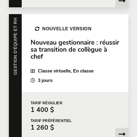
GESTION D'ÉQUIPE ET RH
NOUVELLE VERSION
Dites-nous en plus
Nouveau gestionnaire : réussir
Votre fonction
sa transition de collègue à
chef
Classe virtuelle, En classe
Localisation pour la formation
3 jours
TARIF
RÉGULIER
Message
1 400 $
TARIF
PRÉFÉRENTIEL
1 260 $