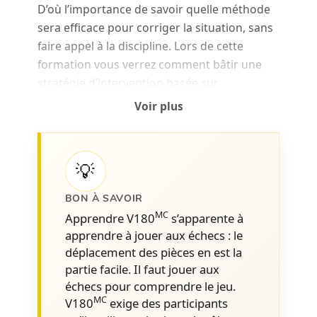
D’où l’importance de savoir quelle méthode
sera efficace pour corriger la situation, sans
faire appel à la discipline. Lors de cette
formation vous verrez comment bâtir une
stratégie d’intervention basée sur
l’engagement pour gérer les écarts de
Voir plus
comportement mineurs.
Mieux comprendre le comportement
1
💡
humain
Qu’est-ce qui motive nos
BON À SAVOIR
comportements et nos actions
MC
Apprendre V180
s’apparente à
Ancrage de la notion de récompense
apprendre à jouer aux échecs : le
déplacement des pièces en est la
Pourquoi est-ce si difficile de changer
partie facile. Il faut jouer aux
les (mauvaises) habitudes
échecs pour comprendre le jeu.
Quels sont les motivateurs clés pour
MC
V180
exige des participants
déclencher le changement