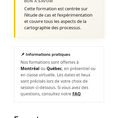
BON À SAVOIR
Cette formation est centrée sur
À quoi ressemble un projet
l’étude de cas et l’expérimentation
d’amélioration réussi et comment
et couvre tous les aspects de la
exploite-t-il la cartographie.
cartographie des processus.
Quels sont les différents types de
projets d’améliorations et quand doit-
on utiliser la cartographie.
📌 Informations pratiques
Comment différencier des tâches qui
ont de la valeur et évaluer le potentiel
Nos formations sont offertes à
d’amélioration d’un processus à
Montréal
ou
Québec
, en présentiel ou
améliorer :
en classe virtuelle. Les dates et lieux
sont précisés lors de votre choix de
Comment clarifier un mandat
session ci-dessous. Si vous avez des
d’amélioration des processus.
questions, consultez notre
FAQ
.
Comment choisir un bon processus à
cartographier.
Comment bien définir le problème à