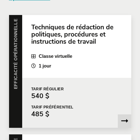
entreprise
EFFICACITÉ OPÉRATIONNELLE
Techniques de rédaction de
Toutes nos formations peuvent être offertes en
politiques, procédures et
entreprise et personnalisées selon vos besoins.
Pour plus d'information, nous vous invitons à
instructions de travail
communiquer avec nous
ou à remplir une demande
de soumission en ligne.
Classe virtuelle
Prénom
*
1 jour
TARIF
RÉGULIER
Nom
*
540 $
TARIF
PRÉFÉRENTIEL
485 $
Courriel
*