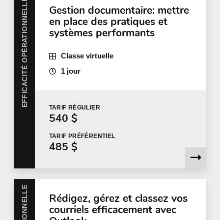
EFFICACITÉ OPÉRATIONNELLE
Gestion documentaire: mettre
Téléphone
Poste
en place des pratiques et
systèmes performants
Classe virtuelle
Entreprise
1 jour
Nombre de participants
*
TARIF
RÉGULIER
540 $
TARIF
PRÉFÉRENTIEL
485 $
Formation
*
Rédigez, gérez et classez vos
courriels efficacement avec
Dites-nous en plus