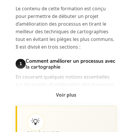
Le contenu de cette formation est conçu
pour permettre de débuter un projet
d’amélioration des processus en tirant le
meilleur des techniques de cartographies
tout en évitant les pièges les plus communs.
Il est divisé en trois sections :
Comment améliorer un processus avec
1
la cartographie
En couvrant quelques notions essentielles
sur les projets d’amélioration des processus,
on s’assure de démarrer le projet sur de
Voir plus
bonnes bases. Un des plus grands risques
d’un projet d’amélioration des processus est
d’investir beaucoup d’efforts pour trouver
💡
des solutions qui ne seront pas implantées.
Pour éviter ce gaspillage, nous couvrons :